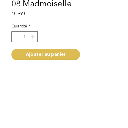
08 Madmoiselle
Prix
10,99 €
Quantité
*
Ajouter au panier
Livraison 1 - 3 semaines
Mentions légales
Politique de protection des données
© 2025 EI Beauty | All rights reserved