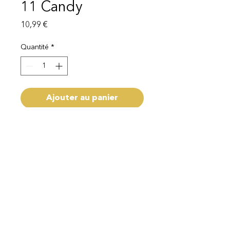
11 Candy
Prix
10,99 €
Quantité
*
Ajouter au panier
Livraison 1 - 3 semaines
Mentions légales
Politique de protection des données
© 2025 EI Beauty | All rights reserved