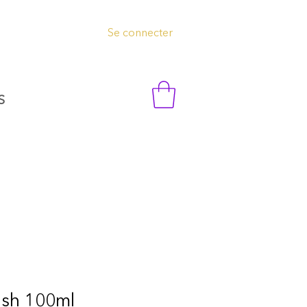
Se connecter
S
ush 100ml