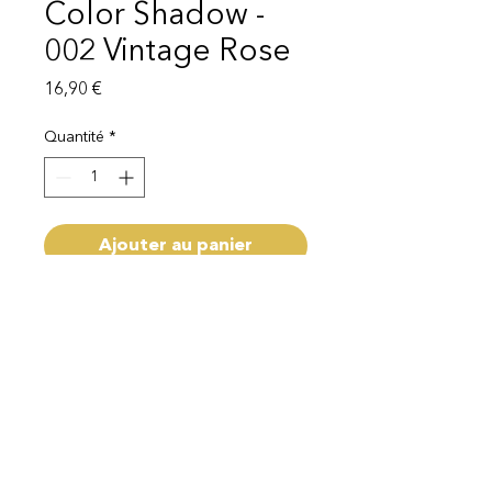
Color Shadow -
002 Vintage Rose
Prix
16,90 €
Quantité
*
Ajouter au panier
livraison 1-3 semaines
Mentions légales
Politique de protection des données
© 2025 EI Beauty | All rights reserved