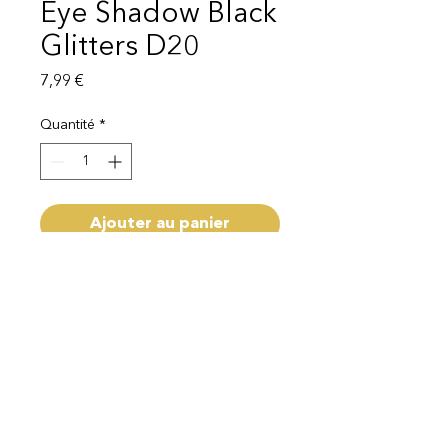
Eye Shadow Black
Glitters D20
Prix
7,99 €
Quantité
*
Ajouter au panier
livraison 1-3 semaines
Mentions légales
Politique de protection des données
© 2025 EI Beauty | All rights reserved