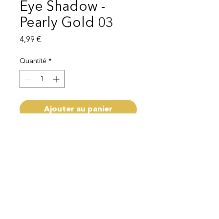
Eye Shadow -
Pearly Gold 03
Prix
4,99 €
Quantité
*
Ajouter au panier
livraison 1-3 semaines
Mentions légales
Politique de protection des données
© 2025 EI Beauty | All rights reserved