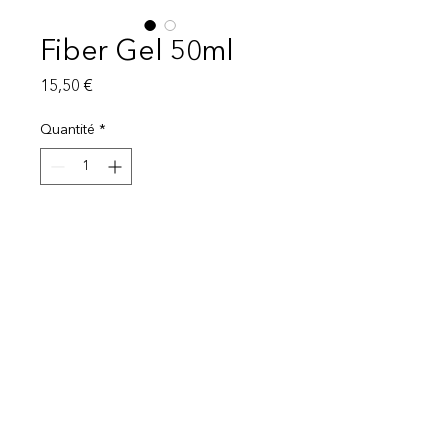
Fiber Gel 50ml
Prix
15,50 €
Quantité
*
Ajouter au panier
Mentions légales
Politique de protection des données
© 2025 EI Beauty | All rights reserved