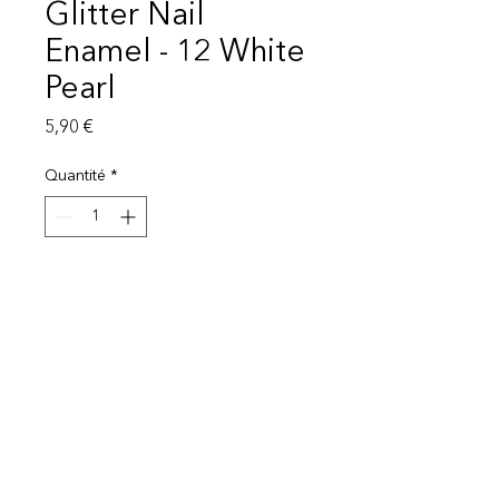
Glitter Nail
Enamel - 12 White
Pearl
Prix
5,90 €
Quantité
*
Ajouter au panier
Mentions légales
Politique de protection des données
© 2025 EI Beauty | All rights reserved