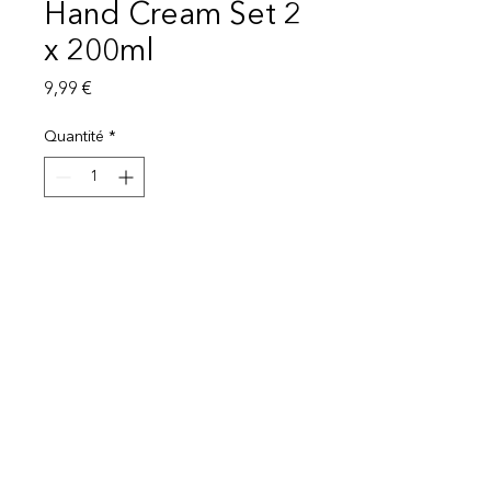
Hand Cream Set 2
x 200ml
Prix
9,99 €
Quantité
*
Ajouter au panier
Mentions légales
Politique de protection des données
© 2025 EI Beauty | All rights reserved