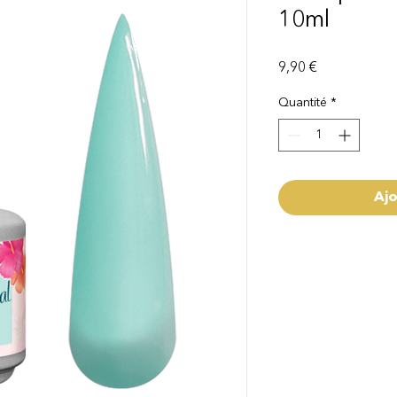
10ml
Prix
9,90 €
Quantité
*
Ajo