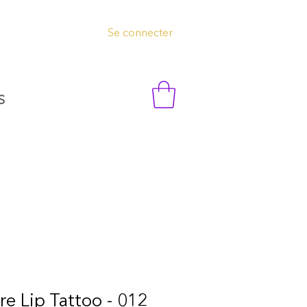
Se connecter
S
e Lip Tattoo - 012