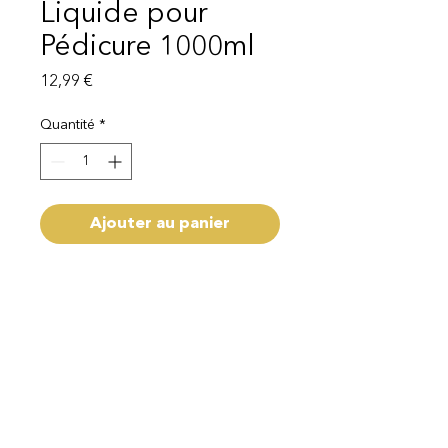
Liquide pour
Pédicure 1000ml
Prix
12,99 €
Quantité
*
Ajouter au panier
Capacité 1000ml
Livraison 1-3 semaines
Mentions légales
Politique de protection des données