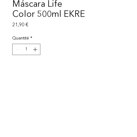
Máscara Life
Color 500ml EKRE
Prix
21,90 €
Quantité
*
Ajouter au panier
Mentions légales
Politique de protection des données
© 2025 EI Beauty | All rights reserved