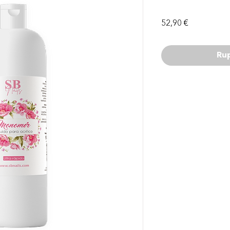
Prix
52,90 €
Ru