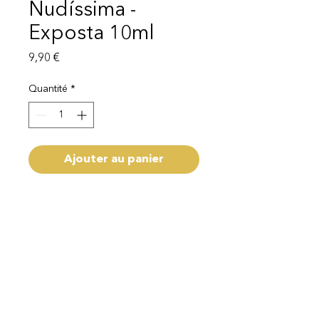
Nudíssima -
Exposta 10ml
Prix
9,90 €
Quantité
*
Ajouter au panier
Capacité 10ml
Livraison 1 - 3 semaines
Mentions légales
Politique de protection des données