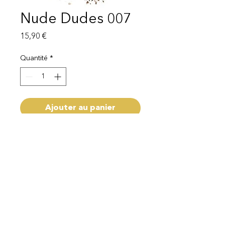
Nude Dudes 007
Prix
15,90 €
Quantité
*
Ajouter au panier
livraison 1-3 semaines
Mentions légales
Politique de protection des données
© 2025 EI Beauty | All rights reserved