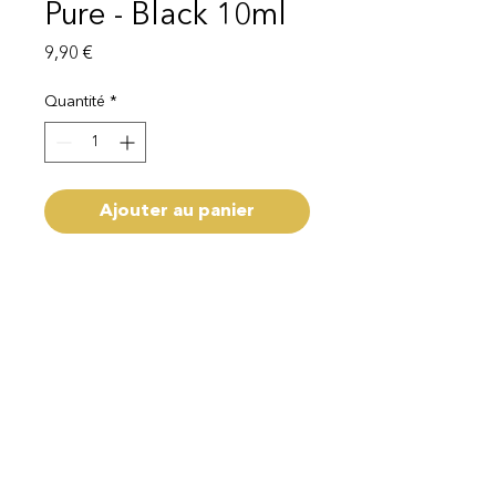
Pure - Black 10ml
Prix
9,90 €
Quantité
*
Ajouter au panier
Capacité 10ml
Mentions légales
Politique de protection des données
© 2025 EI Beauty | All rights reserved