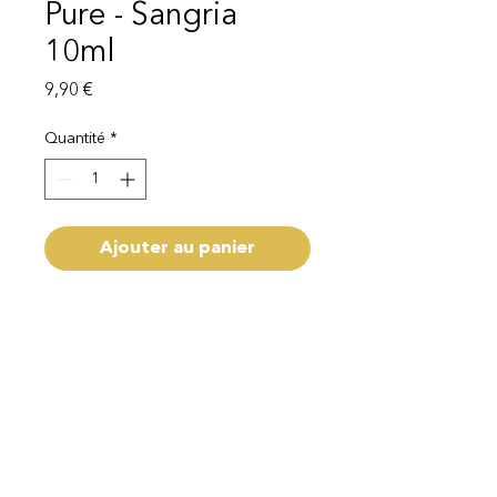
Pure - Sangria
10ml
Prix
9,90 €
Quantité
*
Ajouter au panier
Capacité 10ml
Livraison 1 - 3 semaines
Mentions légales
Politique de protection des données