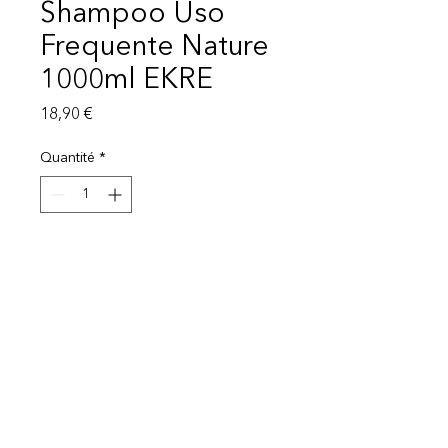
Shampoo Uso
Frequente Nature
1000ml EKRE
Prix
18,90 €
Quantité
*
Ajouter au panier
Mentions légales
Politique de protection des données
© 2025 EI Beauty | All rights reserved