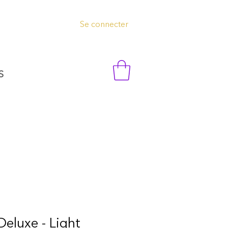
Se connecter
S
eluxe - Light