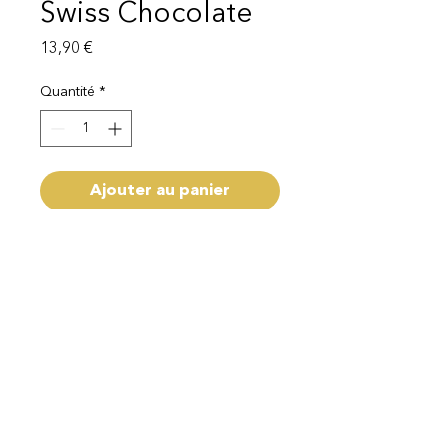
Swiss Chocolate
Prix
13,90 €
Quantité
*
Ajouter au panier
livraison 1-3 semaines
Mentions légales
Politique de protection des données
© 2025 EI Beauty | All rights reserved