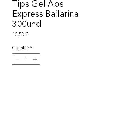
Tips Gel Abs
Express Bailarina
300und
Prix
10,50 €
Quantité
*
Ajouter au panier
Mentions légales
Politique de protection des données
© 2025 EI Beauty | All rights reserved