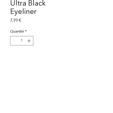
Ultra Black
Eyeliner
Prix
7,99 €
Quantité
*
Ajouter au panier
Mentions légales
Politique de protection des données
© 2025 EI Beauty | All rights reserved