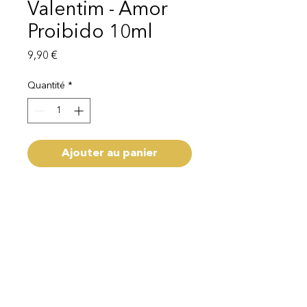
Valentim - Amor
Proibido 10ml
Prix
9,90 €
Quantité
*
Ajouter au panier
Capacité 10ml
Livraison 1 - 3 semaines
Mentions légales
Politique de protection des données