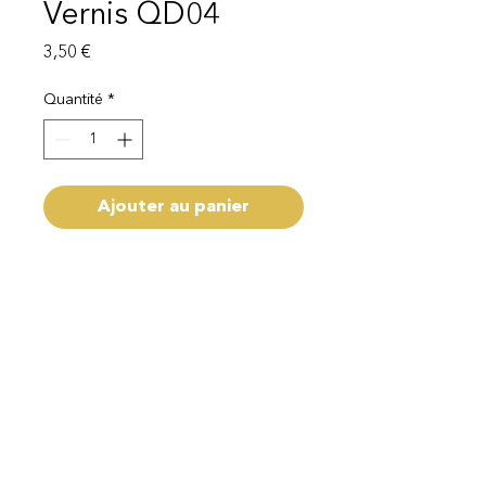
Vernis QD04
Prix
3,50 €
Quantité
*
Ajouter au panier
Capacité 11ml
Livraison 1 - 3 semaines
Mentions légales
Politique de protection des données
© 2025 EI Beauty | All rights reserved