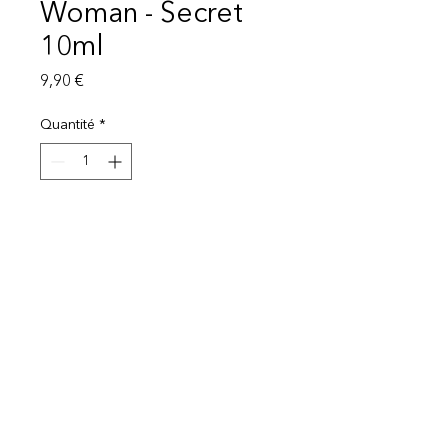
Woman - Secret
10ml
Prix
9,90 €
Quantité
*
Ajouter au panier
Mentions légales
Politique de protection des données
© 2025 EI Beauty | All rights reserved