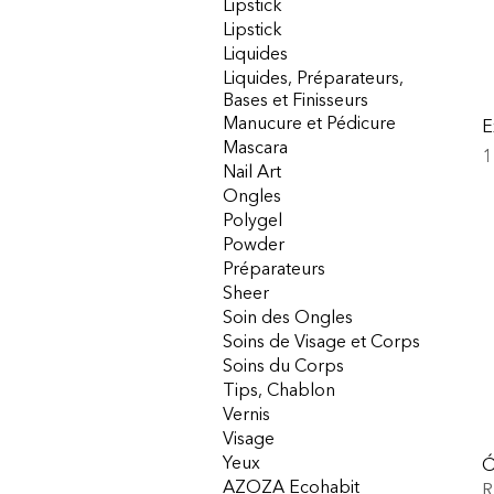
Lipstick
Lipstick
Liquides
Liquides, Préparateurs,
Bases et Finisseurs
Manucure et Pédicure
E
Mascara
P
1
Nail Art
Ongles
Polygel
Powder
Préparateurs
Sheer
Soin des Ongles
Soins de Visage et Corps
Soins du Corps
Tips, Chablon
Vernis
Visage
Yeux
Ó
AZOZA Ecohabit
R