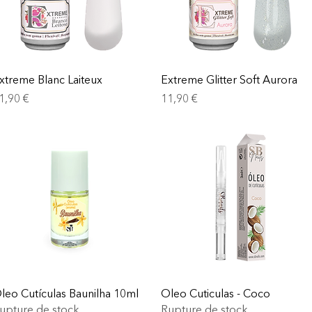
xtreme Blanc Laiteux
Extreme Glitter Soft Aurora
rix
Prix
1,90 €
11,90 €
leo Cutículas Baunilha 10ml
Oleo Cuticulas - Coco
upture de stock
Rupture de stock