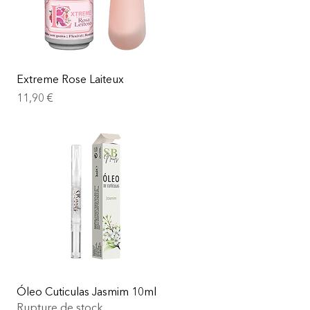
Extreme Rose Laiteux
Prix
11,90 €
Óleo Cuticulas Jasmim 10ml
Rupture de stock