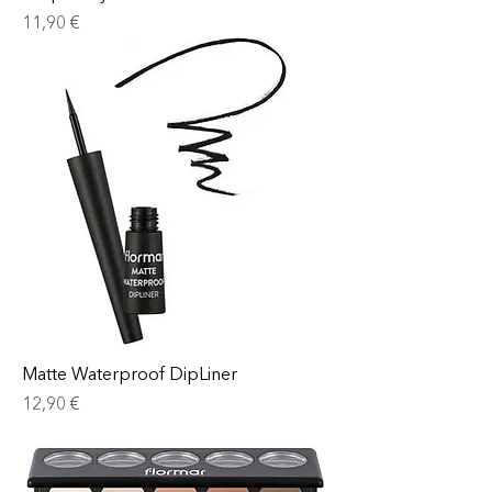
Prix
11,90 €
Matte Waterproof DipLiner
Prix
12,90 €