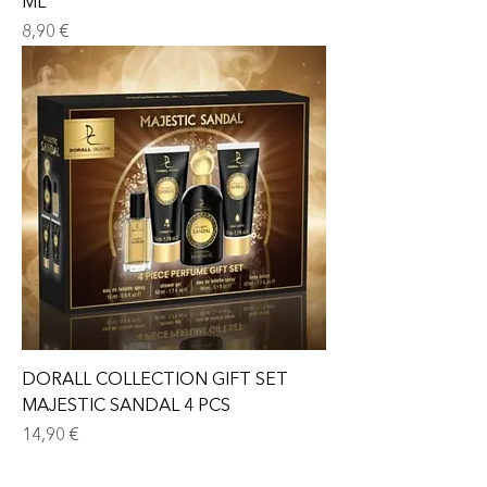
ML
Prix
8,90 €
DORALL COLLECTION GIFT SET
MAJESTIC SANDAL 4 PCS
Prix
14,90 €