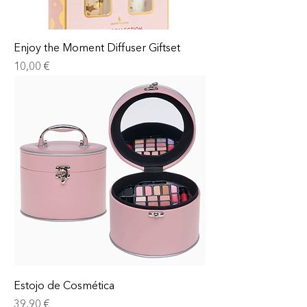
Enjoy the Moment Diffuser Giftset
Prix
10,00 €
Estojo de Cosmética
Prix
39,90 €