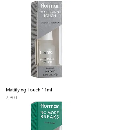
Mattifying Touch 11ml
Prix
7,90 €