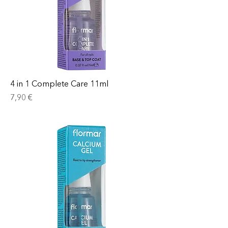
4 in 1 Complete Care 11ml
Prix
7,90 €